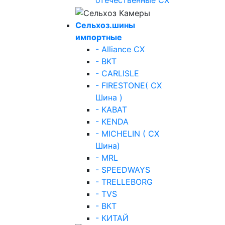
отечественные СХ
Сельхоз.шины
импортные
- Alliance СХ
- BKT
- CARLISLE
- FIRESTONE( СХ
Шина )
- KABAT
- KENDA
- MICHELIN ( СХ
Шина)
- MRL
- SPEEDWAYS
- TRELLEBORG
- TVS
- ВКТ
- КИТАЙ