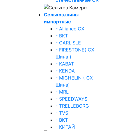
отечественные СХ
Сельхоз.шины
импортные
- Alliance СХ
- BKT
- CARLISLE
- FIRESTONE( СХ
Шина )
- KABAT
- KENDA
- MICHELIN ( СХ
Шина)
- MRL
- SPEEDWAYS
- TRELLEBORG
- TVS
- ВКТ
- КИТАЙ