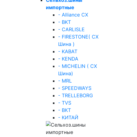
импортные
- Alliance СХ
- BKT
- CARLISLE
- FIRESTONE( СХ
Шина )
- KABAT
- KENDA
- MICHELIN ( СХ
Шина)
- MRL
- SPEEDWAYS
- TRELLEBORG
- TVS
- ВКТ
- КИТАЙ