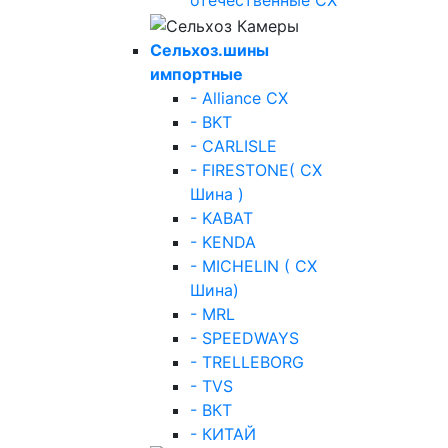
отечественные СХ
Сельхоз.шины
импортные
- Alliance СХ
- BKT
- CARLISLE
- FIRESTONE( СХ
Шина )
- KABAT
- KENDA
- MICHELIN ( СХ
Шина)
- MRL
- SPEEDWAYS
- TRELLEBORG
- TVS
- ВКТ
- КИТАЙ