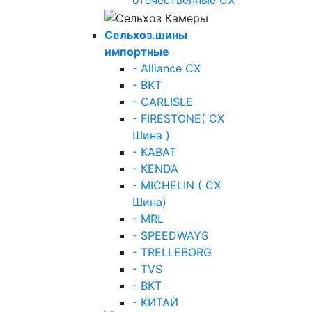
отечественные СХ
Сельхоз.шины
импортные
- Alliance СХ
- BKT
- CARLISLE
- FIRESTONE( СХ
Шина )
- KABAT
- KENDA
- MICHELIN ( СХ
Шина)
- MRL
- SPEEDWAYS
- TRELLEBORG
- TVS
- ВКТ
- КИТАЙ