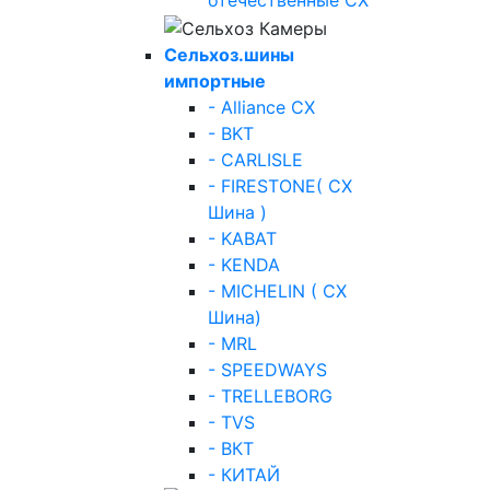
отечественные СХ
Сельхоз.шины
импортные
- Alliance СХ
- BKT
- CARLISLE
- FIRESTONE( СХ
Шина )
- KABAT
- KENDA
- MICHELIN ( СХ
Шина)
- MRL
- SPEEDWAYS
- TRELLEBORG
- TVS
- ВКТ
- КИТАЙ