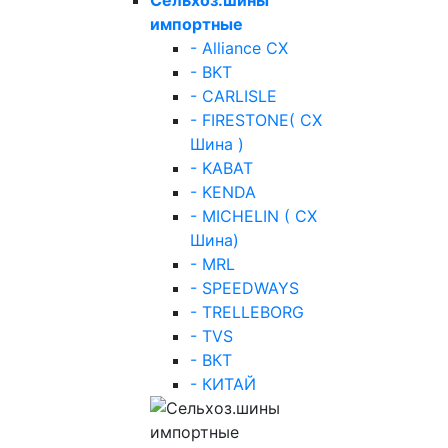
импортные
- Alliance СХ
- BKT
- CARLISLE
- FIRESTONE( СХ
Шина )
- KABAT
- KENDA
- MICHELIN ( СХ
Шина)
- MRL
- SPEEDWAYS
- TRELLEBORG
- TVS
- ВКТ
- КИТАЙ