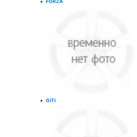
FORZA
GiTi