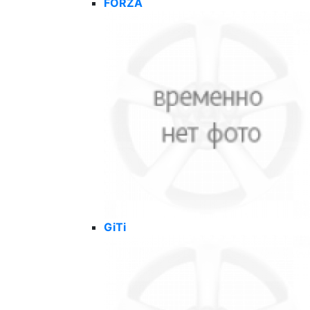
FORZA
GiTi