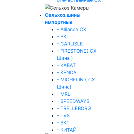
отечественные СХ
Сельхоз.шины
импортные
- Alliance СХ
- BKT
- CARLISLE
- FIRESTONE( СХ
Шина )
- KABAT
- KENDA
- MICHELIN ( СХ
Шина)
- MRL
- SPEEDWAYS
- TRELLEBORG
- TVS
- ВКТ
- КИТАЙ