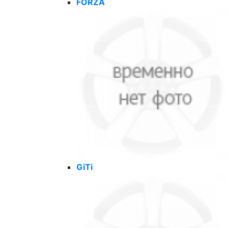
FORZA
GiTi