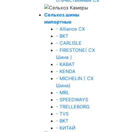
отечественные СХ
Сельхоз.шины
импортные
- Alliance СХ
- BKT
- CARLISLE
- FIRESTONE( СХ
Шина )
- KABAT
- KENDA
- MICHELIN ( СХ
Шина)
- MRL
- SPEEDWAYS
- TRELLEBORG
- TVS
- ВКТ
- КИТАЙ