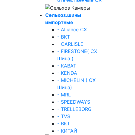
отечественные СХ
Сельхоз.шины
импортные
- Alliance СХ
- BKT
- CARLISLE
- FIRESTONE( СХ
Шина )
- KABAT
- KENDA
- MICHELIN ( СХ
Шина)
- MRL
- SPEEDWAYS
- TRELLEBORG
- TVS
- ВКТ
- КИТАЙ