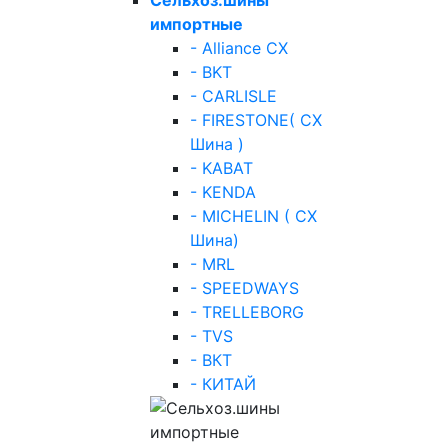
импортные
- Alliance СХ
- BKT
- CARLISLE
- FIRESTONE( СХ
Шина )
- KABAT
- KENDA
- MICHELIN ( СХ
Шина)
- MRL
- SPEEDWAYS
- TRELLEBORG
- TVS
- ВКТ
- КИТАЙ